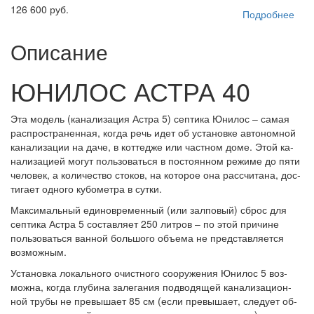
126 600 руб.
Подробнее
Описание
ЮНИЛОС АСТРА 40
Эта мо­дель (ка­на­ли­за­ция Ас­тра 5) сеп­ти­ка Юни­лос – са­мая
рас­прос­тра­нен­ная, ког­да речь идет об ус­та­нов­ке ав­то­ном­ной
ка­на­ли­за­ции на да­че, в кот­тед­же или час­тном до­ме. Этой ка­
на­ли­за­ци­ей мо­гут поль­зо­вать­ся в пос­то­ян­ном ре­жи­ме до пя­ти
че­ло­век, а ко­ли­чес­тво сто­ков, на ко­то­рое она рас­счи­та­на, дос­
ти­га­ет од­но­го ку­бо­мет­ра в сут­ки.
Мак­си­маль­ный еди­нов­ре­мен­ный (или зал­по­вый) сброс для
сеп­ти­ка Ас­тра 5 сос­тав­ля­ет 250 лит­ров – по этой при­чи­не
поль­зо­вать­ся ван­ной боль­шо­го объ­ема не пред­став­ля­ет­ся
воз­мож­ным.
Ус­та­нов­ка ло­каль­но­го очис­тно­го со­ору­же­ния Юни­лос 5 воз­
мож­на, ког­да глу­би­на за­ле­га­ния под­во­дя­щей ка­на­ли­за­ци­он­
ной тру­бы не пре­вы­ша­ет 85 см (ес­ли пре­вы­ша­ет, сле­ду­ет об­