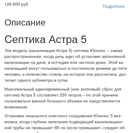
126 600 руб.
Подробнее
Описание
Cептика Астра 5
Эта мо­дель (ка­на­ли­за­ция Ас­тра 5) сеп­ти­ка Юни­лос – са­мая
рас­прос­тра­нен­ная, ког­да речь идет об ус­та­нов­ке ав­то­ном­ной
ка­на­ли­за­ции на да­че, в кот­тед­же или час­тном до­ме. Этой ка­
на­ли­за­ци­ей мо­гут поль­зо­вать­ся в пос­то­ян­ном ре­жи­ме до пя­ти
че­ло­век, а ко­ли­чес­тво сто­ков, на ко­то­рое она рас­счи­та­на, дос­
ти­га­ет од­но­го ку­бо­мет­ра в сут­ки.
Мак­си­маль­ный еди­нов­ре­мен­ный (или зал­по­вый) сброс для
сеп­ти­ка Ас­тра 5 сос­тав­ля­ет 250 лит­ров – по этой при­чи­не
поль­зо­вать­ся ван­ной боль­шо­го объ­ема не пред­став­ля­ет­ся
воз­мож­ным.
Ус­та­нов­ка ло­каль­но­го очис­тно­го со­ору­же­ния Юни­лос 5 воз­
мож­на, ког­да глу­би­на за­ле­га­ния под­во­дя­щей ка­на­ли­за­ци­он­
ной тру­бы не пре­вы­ша­ет 85 см (ес­ли пре­вы­ша­ет, сле­ду­ет об­