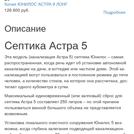
Копия ЮНИЛОС АСТРА 9 ЛОНГ
126 600 руб.
Подробнее
Описание
Cептика Астра 5
Эта мо­дель (ка­на­ли­за­ция Ас­тра 5) сеп­ти­ка Юни­лос – са­мая
рас­прос­тра­нен­ная, ког­да речь идет об ус­та­нов­ке ав­то­ном­ной
ка­на­ли­за­ции на да­че, в кот­тед­же или час­тном до­ме. Этой ка­
на­ли­за­ци­ей мо­гут поль­зо­вать­ся в пос­то­ян­ном ре­жи­ме до пя­ти
че­ло­век, а ко­ли­чес­тво сто­ков, на ко­то­рое она рас­счи­та­на, дос­
ти­га­ет од­но­го ку­бо­мет­ра в сут­ки.
Мак­си­маль­ный еди­нов­ре­мен­ный (или зал­по­вый) сброс для
сеп­ти­ка Ас­тра 5 сос­тав­ля­ет 250 лит­ров – по этой при­чи­не
поль­зо­вать­ся ван­ной боль­шо­го объ­ема не пред­став­ля­ет­ся
воз­мож­ным.
Ус­та­нов­ка ло­каль­но­го очис­тно­го со­ору­же­ния Юни­лос 5 воз­
мож­на, ког­да глу­би­на за­ле­га­ния под­во­дя­щей ка­на­ли­за­ци­он­