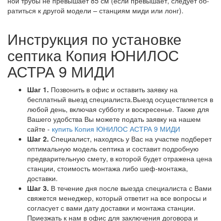
ной тру­бы не пре­вы­ша­ет 85 см (ес­ли пре­вы­ша­ет, сле­ду­ет об­
ра­тить­ся к дру­гой мо­де­ли – стан­ци­ям ми­ди или лонг).
Инструкция по установке
септика Копия ЮНИЛОС
АСТРА 9 МИДИ
Шаг 1.
Позвонить в офис и оставить заявку на
бесплатный выезд специалиста.Выезд осуществляется в
любой день, включая субботу и воскресенье. Также для
Вашего удобства Вы можете подать заявку на нашем
сайте -
купить Копия ЮНИЛОС АСТРА 9 МИДИ
Шаг 2.
Специалист, находясь у Вас на участке подберет
оптимальную модель септика и составит подробную
предварительную смету, в которой будет отражена цена
станции, стоимость монтажа либо шеф-монтажа,
доставки.
Шаг 3.
В течение дня после выезда специалиста с Вами
свяжется менеджер, который ответит на все вопросы и
согласует с вами дату доставки и монтажа станции.
Приезжать к нам в офис для заключения договора и