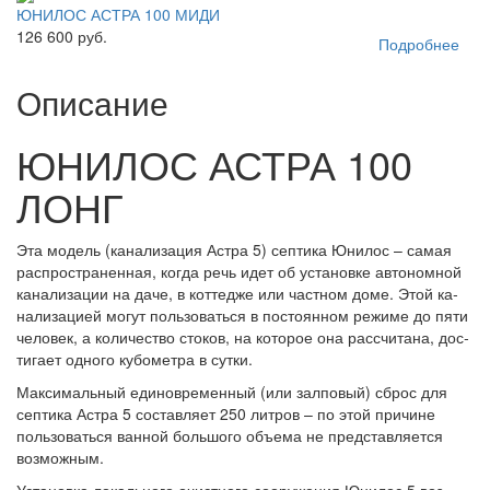
ЮНИЛОС АСТРА 100 МИДИ
126 600 руб.
Подробнее
Описание
ЮНИЛОС АСТРА 100
ЛОНГ
Эта мо­дель (ка­на­ли­за­ция Ас­тра 5) сеп­ти­ка Юни­лос – са­мая
рас­прос­тра­нен­ная, ког­да речь идет об ус­та­нов­ке ав­то­ном­ной
ка­на­ли­за­ции на да­че, в кот­тед­же или час­тном до­ме. Этой ка­
на­ли­за­ци­ей мо­гут поль­зо­вать­ся в пос­то­ян­ном ре­жи­ме до пя­ти
че­ло­век, а ко­ли­чес­тво сто­ков, на ко­то­рое она рас­счи­та­на, дос­
ти­га­ет од­но­го ку­бо­мет­ра в сут­ки.
Мак­си­маль­ный еди­нов­ре­мен­ный (или зал­по­вый) сброс для
сеп­ти­ка Ас­тра 5 сос­тав­ля­ет 250 лит­ров – по этой при­чи­не
поль­зо­вать­ся ван­ной боль­шо­го объ­ема не пред­став­ля­ет­ся
воз­мож­ным.
Ус­та­нов­ка ло­каль­но­го очис­тно­го со­ору­же­ния Юни­лос 5 воз­