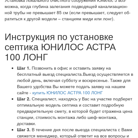
мож­на, ког­да глу­би­на за­ле­га­ния под­во­дя­щей ка­на­ли­за­ци­он­
ной тру­бы не пре­вы­ша­ет 85 см (ес­ли пре­вы­ша­ет, сле­ду­ет об­
ра­тить­ся к дру­гой мо­де­ли – стан­ци­ям ми­ди или лонг).
Инструкция по установке
септика ЮНИЛОС АСТРА
100 ЛОНГ
Шаг 1.
Позвонить в офис и оставить заявку на
бесплатный выезд специалиста.Выезд осуществляется в
любой день, включая субботу и воскресенье. Также для
Вашего удобства Вы можете подать заявку на нашем
сайте -
купить ЮНИЛОС АСТРА 100 ЛОНГ
Шаг 2.
Специалист, находясь у Вас на участке подберет
оптимальную модель септика и составит подробную
предварительную смету, в которой будет отражена цена
станции, стоимость монтажа либо шеф-монтажа,
доставки.
Шаг 3.
В течение дня после выезда специалиста с Вами
свяжется менеджер, который ответит на все вопросы и