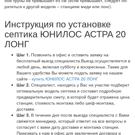
ной тру­бы не пре­вы­ша­ет 85 см (ес­ли пре­вы­ша­ет, сле­ду­ет об­
ра­тить­ся к дру­гой мо­де­ли – стан­ци­ям ми­ди или лонг).
Инструкция по установке
септика ЮНИЛОС АСТРА 20
ЛОНГ
Шаг 1.
Позвонить в офис и оставить заявку на
бесплатный выезд специалиста.Выезд осуществляется в
любой день, включая субботу и воскресенье. Также для
Вашего удобства Вы можете подать заявку на нашем
сайте -
купить ЮНИЛОС АСТРА 20 ЛОНГ
Шаг 2.
Специалист, находясь у Вас на участке подберет
оптимальную модель септика и составит подробную
предварительную смету, в которой будет отражена цена
станции, стоимость монтажа либо шеф-монтажа,
доставки.
Шаг 3.
В течение дня после выезда специалиста с Вами
свяжется менеджер, который ответит на все вопросы и
согласует с вами дату доставки и монтажа станции.
Приезжать к нам в офис для заключения договора и