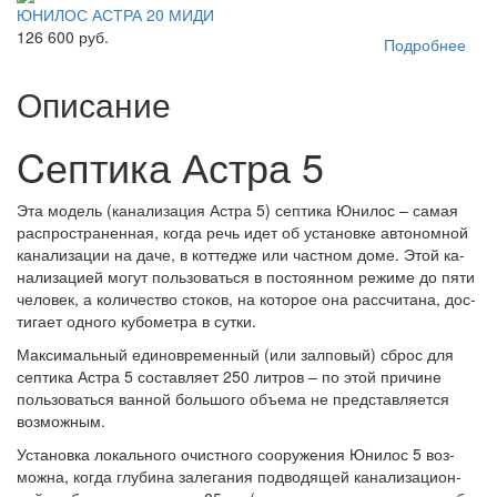
ЮНИЛОС АСТРА 20 МИДИ
126 600 руб.
Подробнее
Описание
Cептика Астра 5
Эта мо­дель (ка­на­ли­за­ция Ас­тра 5) сеп­ти­ка Юни­лос – са­мая
рас­прос­тра­нен­ная, ког­да речь идет об ус­та­нов­ке ав­то­ном­ной
ка­на­ли­за­ции на да­че, в кот­тед­же или час­тном до­ме. Этой ка­
на­ли­за­ци­ей мо­гут поль­зо­вать­ся в пос­то­ян­ном ре­жи­ме до пя­ти
че­ло­век, а ко­ли­чес­тво сто­ков, на ко­то­рое она рас­счи­та­на, дос­
ти­га­ет од­но­го ку­бо­мет­ра в сут­ки.
Мак­си­маль­ный еди­нов­ре­мен­ный (или зал­по­вый) сброс для
сеп­ти­ка Ас­тра 5 сос­тав­ля­ет 250 лит­ров – по этой при­чи­не
поль­зо­вать­ся ван­ной боль­шо­го объ­ема не пред­став­ля­ет­ся
воз­мож­ным.
Ус­та­нов­ка ло­каль­но­го очис­тно­го со­ору­же­ния Юни­лос 5 воз­
мож­на, ког­да глу­би­на за­ле­га­ния под­во­дя­щей ка­на­ли­за­ци­он­