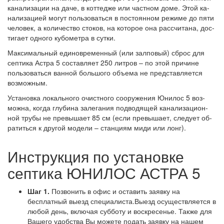
ка­на­ли­за­ции на да­че, в кот­тед­же или час­тном до­ме. Этой ка­
на­ли­за­ци­ей мо­гут поль­зо­вать­ся в пос­то­ян­ном ре­жи­ме до пя­ти
че­ло­век, а ко­ли­чес­тво сто­ков, на ко­то­рое она рас­счи­та­на, дос­
ти­га­ет од­но­го ку­бо­мет­ра в сут­ки.
Мак­си­маль­ный еди­нов­ре­мен­ный (или зал­по­вый) сброс для
сеп­ти­ка Ас­тра 5 сос­тав­ля­ет 250 лит­ров – по этой при­чи­не
поль­зо­вать­ся ван­ной боль­шо­го объ­ема не пред­став­ля­ет­ся
воз­мож­ным.
Ус­та­нов­ка ло­каль­но­го очис­тно­го со­ору­же­ния Юни­лос 5 воз­
мож­на, ког­да глу­би­на за­ле­га­ния под­во­дя­щей ка­на­ли­за­ци­он­
ной тру­бы не пре­вы­ша­ет 85 см (ес­ли пре­вы­ша­ет, сле­ду­ет об­
ра­тить­ся к дру­гой мо­де­ли – стан­ци­ям ми­ди или лонг).
Инструкция по установке
септика ЮНИЛОС АСТРА 5
Шаг 1.
Позвонить в офис и оставить заявку на
бесплатный выезд специалиста.Выезд осуществляется в
любой день, включая субботу и воскресенье. Также для
Вашего удобства Вы можете подать заявку на нашем