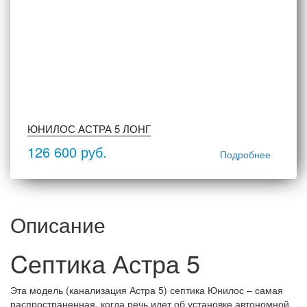
ЮНИЛОС АСТРА 5 ЛОНГ
126 600 руб.
Подробнее
Описание
Cептика Астра 5
Эта мо­дель (ка­на­ли­за­ция Ас­тра 5) сеп­ти­ка Юни­лос – са­мая
рас­прос­тра­нен­ная, ког­да речь идет об ус­та­нов­ке ав­то­ном­ной